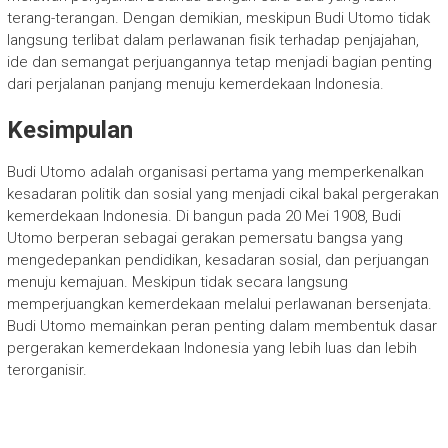
terang-terangan. Dengan demikian, meskipun Budi Utomo tidak
langsung terlibat dalam perlawanan fisik terhadap penjajahan,
ide dan semangat perjuangannya tetap menjadi bagian penting
dari perjalanan panjang menuju kemerdekaan Indonesia.
Kesimpulan
Budi Utomo adalah organisasi pertama yang memperkenalkan
kesadaran politik dan sosial yang menjadi cikal bakal pergerakan
kemerdekaan Indonesia. Di bangun pada 20 Mei 1908, Budi
Utomo berperan sebagai gerakan pemersatu bangsa yang
mengedepankan pendidikan, kesadaran sosial, dan perjuangan
menuju kemajuan. Meskipun tidak secara langsung
memperjuangkan kemerdekaan melalui perlawanan bersenjata.
Budi Utomo memainkan peran penting dalam membentuk dasar
pergerakan kemerdekaan Indonesia yang lebih luas dan lebih
terorganisir.