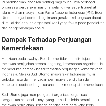
ini memberikan landasan penting bagi munculnya berbagai
organisasi pergerakan nasional selanjutnya, seperti Sarekat
Islam, Muhammadiyah, dan Partai Nasional Indonesia (PNI). Budi
Utomo menjadi contoh bagaimana gerakan kebangsaan dapat
di mulai dari sebuah organisasi kecil yang fokus pada pendidikan
dan pengembangan sosial.
Dampak Terhadap Perjuangan
Kemerdekaan
Meskipun pada awalnya Budi Utomo tidak memiliki tujuan untuk
melawan penjajahan secara langsung, keberadaan organisasi ini
memberikan dampak besar terhadap perjuangan kemerdekaan
Indonesia. Melalui Budi Utomo, masyarakat Indonesia mulai
terbuka mata dan menyadari pentingnya pendidikan dan
kesadaran sosial sebagai sarana untuk mencapai kemerdekaan.
Budi Utomo juga mempengaruhi organisasi-organisasi
pergerakan nasional lainnya yang kemudian lebih berani untuk
melawan penjajahan Belanda dengan cara-cara yang lebih