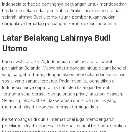
Indonesia terhadap pentingnya perjuangan untuk mendapatkan
hak kemerdekaan dari penjajahan. Artikel ini akan membahas
sejarah lahirnya Budi Utomo, tujuan pembentukannya, dan
dampaknya terhadap perjuangan kemerdekaan Indonesia.
Latar Belakang Lahirnya Budi
Utomo
Pada awal abad ke-20, Indonesia masih berada di bawah
penjajahan Belanda. Masyarakat Indonesia hidup dalam kondisi
yang sangat terbatas, dengan akses pendidikan dan kemajuan
sosial yang sangat terbatas. Pada masa itu, pendidikan di
Indonesia hanya dapat di nikmati oleh kalangan tertentu,
terutama yang berasal dari golongan priyayi atau bangsawan.
Selain itu, terdapat ketidaksetaraan sosial dan politik yang
membuat rakyat Indonesia merasa terpinggirkan.
Perkembangan di dunia internasional juga mempengaruhi
pemikiran rakyat Indonesia. Di Eropa, muncul berbagai gerakan