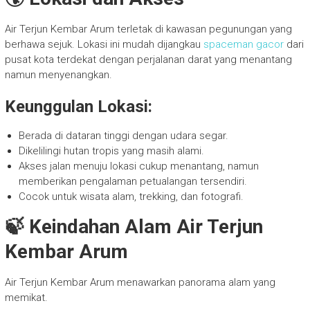
Air Terjun Kembar Arum terletak di kawasan pegunungan yang
berhawa sejuk. Lokasi ini mudah dijangkau
spaceman gacor
dari
pusat kota terdekat dengan perjalanan darat yang menantang
namun menyenangkan.
Keunggulan Lokasi:
Berada di dataran tinggi dengan udara segar.
Dikelilingi hutan tropis yang masih alami.
Akses jalan menuju lokasi cukup menantang, namun
memberikan pengalaman petualangan tersendiri.
Cocok untuk wisata alam, trekking, dan fotografi.
🍃 Keindahan Alam Air Terjun
Kembar Arum
Air Terjun Kembar Arum menawarkan panorama alam yang
memikat.