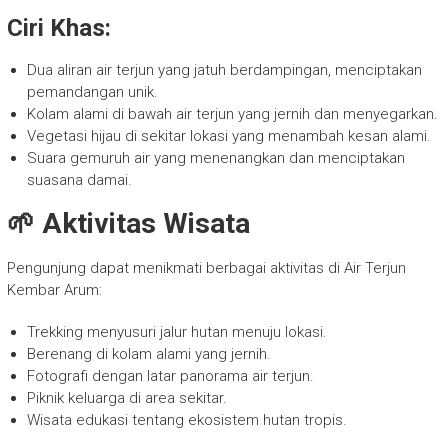
Ciri Khas:
Dua aliran air terjun yang jatuh berdampingan, menciptakan
pemandangan unik.
Kolam alami di bawah air terjun yang jernih dan menyegarkan.
Vegetasi hijau di sekitar lokasi yang menambah kesan alami.
Suara gemuruh air yang menenangkan dan menciptakan
suasana damai.
🌱 Aktivitas Wisata
Pengunjung dapat menikmati berbagai aktivitas di Air Terjun
Kembar Arum:
Trekking menyusuri jalur hutan menuju lokasi.
Berenang di kolam alami yang jernih.
Fotografi dengan latar panorama air terjun.
Piknik keluarga di area sekitar.
Wisata edukasi tentang ekosistem hutan tropis.