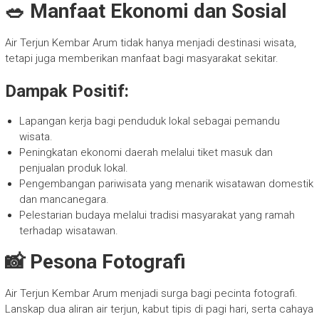
🥗 Manfaat Ekonomi dan Sosial
Air Terjun Kembar Arum tidak hanya menjadi destinasi wisata,
tetapi juga memberikan manfaat bagi masyarakat sekitar.
Dampak Positif:
Lapangan kerja bagi penduduk lokal sebagai pemandu
wisata.
Peningkatan ekonomi daerah melalui tiket masuk dan
penjualan produk lokal.
Pengembangan pariwisata yang menarik wisatawan domestik
dan mancanegara.
Pelestarian budaya melalui tradisi masyarakat yang ramah
terhadap wisatawan.
📸 Pesona Fotografi
Air Terjun Kembar Arum menjadi surga bagi pecinta fotografi.
Lanskap dua aliran air terjun, kabut tipis di pagi hari, serta cahaya