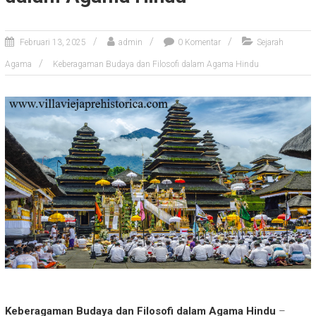
t
Februari 13, 2025
admin
0 Komentar
Sejarah
Agama
Keberagaman Budaya dan Filosofi dalam Agama Hindu
Keberagaman Budaya dan Filosofi dalam Agama Hindu
–