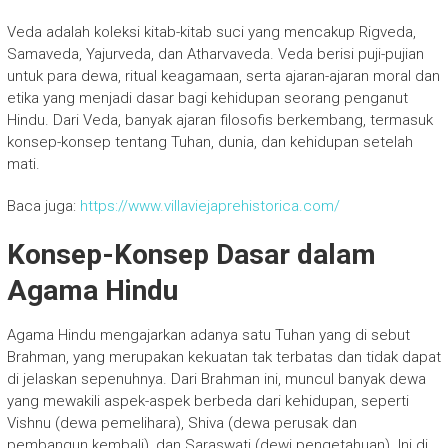
Veda adalah koleksi kitab-kitab suci yang mencakup Rigveda,
Samaveda, Yajurveda, dan Atharvaveda. Veda berisi puji-pujian
untuk para dewa, ritual keagamaan, serta ajaran-ajaran moral dan
etika yang menjadi dasar bagi kehidupan seorang penganut
Hindu. Dari Veda, banyak ajaran filosofis berkembang, termasuk
konsep-konsep tentang Tuhan, dunia, dan kehidupan setelah
mati.
Baca juga:
https://www.villaviejaprehistorica.com/
Konsep-Konsep Dasar dalam
Agama Hindu
Agama Hindu mengajarkan adanya satu Tuhan yang di sebut
Brahman, yang merupakan kekuatan tak terbatas dan tidak dapat
di jelaskan sepenuhnya. Dari Brahman ini, muncul banyak dewa
yang mewakili aspek-aspek berbeda dari kehidupan, seperti
Vishnu (dewa pemelihara), Shiva (dewa perusak dan
pembangun kembali), dan Saraswati (dewi pengetahuan). Ini di