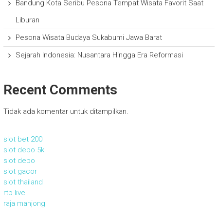
Bandung Kota Seribu Pesona Tempat Wisata Favorit Saat
Liburan
Pesona Wisata Budaya Sukabumi Jawa Barat
Sejarah Indonesia: Nusantara Hingga Era Reformasi
Recent Comments
Tidak ada komentar untuk ditampilkan.
slot bet 200
slot depo 5k
slot depo
slot gacor
slot thailand
rtp live
raja mahjong