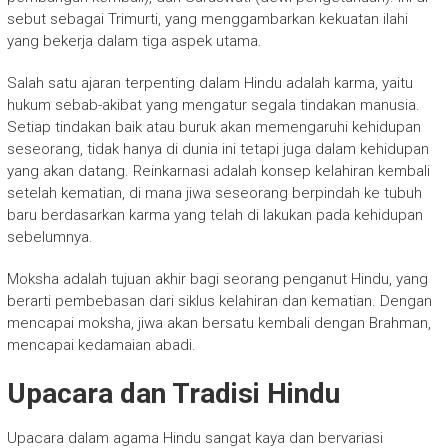
sebut sebagai Trimurti, yang menggambarkan kekuatan ilahi
yang bekerja dalam tiga aspek utama.
Salah satu ajaran terpenting dalam Hindu adalah karma, yaitu
hukum sebab-akibat yang mengatur segala tindakan manusia.
Setiap tindakan baik atau buruk akan memengaruhi kehidupan
seseorang, tidak hanya di dunia ini tetapi juga dalam kehidupan
yang akan datang. Reinkarnasi adalah konsep kelahiran kembali
setelah kematian, di mana jiwa seseorang berpindah ke tubuh
baru berdasarkan karma yang telah di lakukan pada kehidupan
sebelumnya.
Moksha adalah tujuan akhir bagi seorang penganut Hindu, yang
berarti pembebasan dari siklus kelahiran dan kematian. Dengan
mencapai moksha, jiwa akan bersatu kembali dengan Brahman,
mencapai kedamaian abadi.
Upacara dan Tradisi Hindu
Upacara dalam agama Hindu sangat kaya dan bervariasi