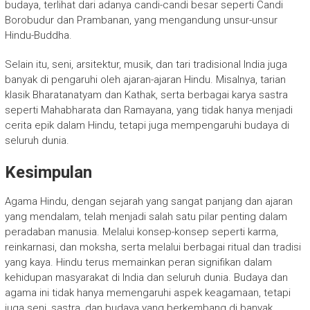
budaya, terlihat dari adanya candi-candi besar seperti Candi
Borobudur dan Prambanan, yang mengandung unsur-unsur
Hindu-Buddha.
Selain itu, seni, arsitektur, musik, dan tari tradisional India juga
banyak di pengaruhi oleh ajaran-ajaran Hindu. Misalnya, tarian
klasik Bharatanatyam dan Kathak, serta berbagai karya sastra
seperti Mahabharata dan Ramayana, yang tidak hanya menjadi
cerita epik dalam Hindu, tetapi juga mempengaruhi budaya di
seluruh dunia.
Kesimpulan
Agama Hindu, dengan sejarah yang sangat panjang dan ajaran
yang mendalam, telah menjadi salah satu pilar penting dalam
peradaban manusia. Melalui konsep-konsep seperti karma,
reinkarnasi, dan moksha, serta melalui berbagai ritual dan tradisi
yang kaya. Hindu terus memainkan peran signifikan dalam
kehidupan masyarakat di India dan seluruh dunia. Budaya dan
agama ini tidak hanya memengaruhi aspek keagamaan, tetapi
juga seni, sastra, dan budaya yang berkembang di banyak