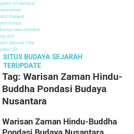
gates of olympus
spaceman
slot thailand
slot bonus
bonus new member
rtp slot
slot deposit 10rb
joker123
S
SITUS BUDAYA SEJARAH
k
TERUPDATE
i
Tag: Warisan Zaman Hindu-
p
t
Buddha Pondasi Budaya
o
c
Nusantara
o
n
t
Warisan Zaman Hindu-Buddha
e
n
Pondasi Budaya Nusantara