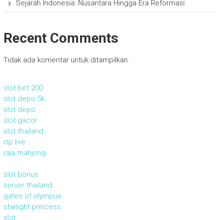
Sejarah Indonesia: Nusantara Hingga Era Reformasi
Recent Comments
Tidak ada komentar untuk ditampilkan.
slot bet 200
slot depo 5k
slot depo
slot gacor
slot thailand
rtp live
raja mahjong
slot bonus
server thailand
gates of olympus
starlight princess
slot