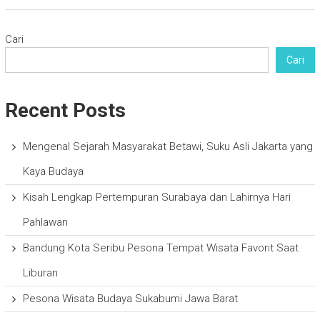
Cari
Cari
Recent Posts
Mengenal Sejarah Masyarakat Betawi, Suku Asli Jakarta yang
Kaya Budaya
Kisah Lengkap Pertempuran Surabaya dan Lahirnya Hari
Pahlawan
Bandung Kota Seribu Pesona Tempat Wisata Favorit Saat
Liburan
Pesona Wisata Budaya Sukabumi Jawa Barat