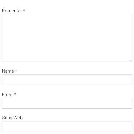
Komentar
*
Nama
*
Email
*
Situs Web