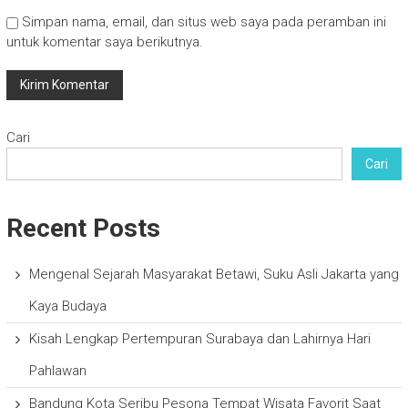
Simpan nama, email, dan situs web saya pada peramban ini
untuk komentar saya berikutnya.
Cari
Cari
Recent Posts
Mengenal Sejarah Masyarakat Betawi, Suku Asli Jakarta yang
Kaya Budaya
Kisah Lengkap Pertempuran Surabaya dan Lahirnya Hari
Pahlawan
Bandung Kota Seribu Pesona Tempat Wisata Favorit Saat