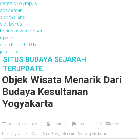
gates of olympus
spaceman
slot thailand
slot bonus
bonus new member
rtp slot
slot deposit 10rb
joker123
S
SITUS BUDAYA SEJARAH
k
TERUPDATE
i
Objek Wisata Menarik Dari
p
t
Budaya Kesultanan
o
c
Yogyakarta
o
n
t
Agustus 5, 2025
admin
0 Komentar
Sejarah
e
,
n
Kebudayaan
Candi Ratu Boko
Museum Benteng Vredeburg