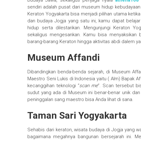
budaya Jawa, sekaligus penjaga nyala
athena168 
sendiri adalah pusat dari museum hidup kebudayaan
Keraton Yogyakarta bisa menjadi pilihan utama ketik
dan budaya Jogja yang satu ini, kamu dapat belaj
hidup serta dilestarikan. Mengunjungi Keraton 
sekaligus mengesankan. Kamu bisa menyaksikan ban
barang-barang Keraton hingga aktivitas abdi dalem 
Museum Affandi
Dibandingkan benda-benda sejarah, di Museum Affandi
Maestro Seni Lukis di Indonesia yaitu ( Alm) Bapak A
kecanggihan teknologi “
scan me
”. Scan tersebut bi
sudut yang ada di Museum ini benar-benar unik dan k
peninggalan sang maestro bisa Anda lihat di sana.
Taman Sari Yogyakarta
Sehabis dari keraton, wisata budaya di Jogja yang wa
bagaimana megahnya bangunan bersejarah ini. Men