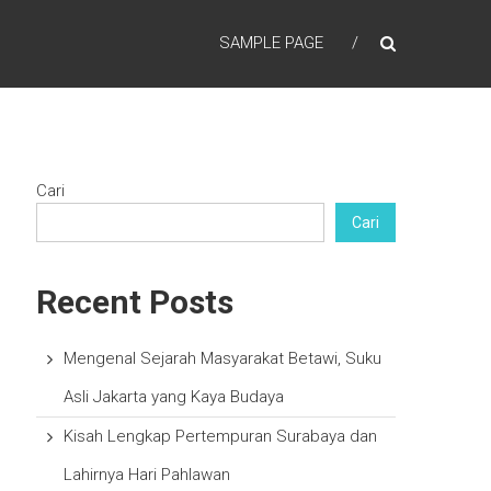
SAMPLE PAGE
Cari
Cari
Recent Posts
Mengenal Sejarah Masyarakat Betawi, Suku
Asli Jakarta yang Kaya Budaya
Kisah Lengkap Pertempuran Surabaya dan
Lahirnya Hari Pahlawan